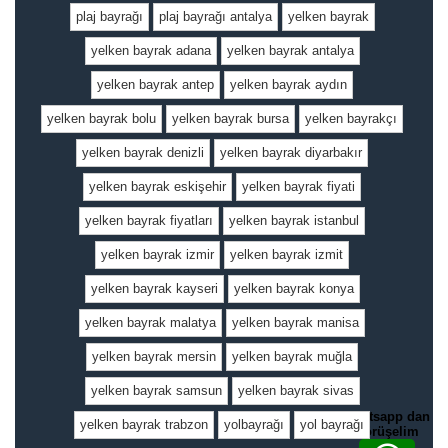
plaj bayrağı
plaj bayrağı antalya
yelken bayrak
yelken bayrak adana
yelken bayrak antalya
yelken bayrak antep
yelken bayrak aydın
yelken bayrak bolu
yelken bayrak bursa
yelken bayrakçı
yelken bayrak denizli
yelken bayrak diyarbakır
yelken bayrak eskişehir
yelken bayrak fiyati
yelken bayrak fiyatları
yelken bayrak istanbul
yelken bayrak izmir
yelken bayrak izmit
yelken bayrak kayseri
yelken bayrak konya
yelken bayrak malatya
yelken bayrak manisa
yelken bayrak mersin
yelken bayrak muğla
yelken bayrak samsun
yelken bayrak sivas
whatsapp dan
yelken bayrak trabzon
yolbayrağı
yol bayrağı
görüşelim