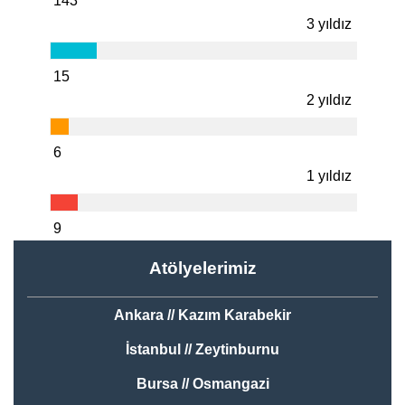
143
3 yıldız
15
2 yıldız
6
1 yıldız
9
Atölyelerimiz
Ankara // Kazım Karabekir
İstanbul // Zeytinburnu
Bursa // Osmangazi