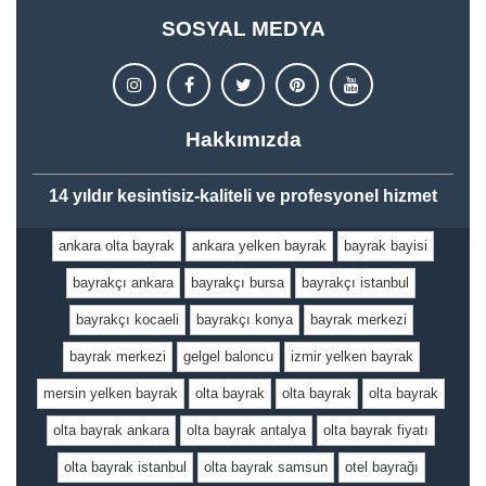
SOSYAL MEDYA
Hakkımızda
14 yıldır kesintisiz-kaliteli ve profesyonel hizmet
ankara olta bayrak
ankara yelken bayrak
bayrak bayisi
bayrakçı ankara
bayrakçı bursa
bayrakçı istanbul
bayrakçı kocaeli
bayrakçı konya
bayrak merkezi
bayrak merkezi
gelgel baloncu
izmir yelken bayrak
mersin yelken bayrak
olta bayrak
olta bayrak
olta bayrak
olta bayrak ankara
olta bayrak antalya
olta bayrak fiyatı
olta bayrak istanbul
olta bayrak samsun
otel bayrağı