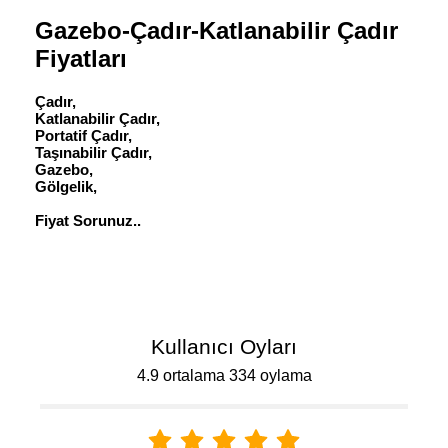
Gazebo-Çadır-Katlanabilir Çadır
Fiyatları
Çadır,
Katlanabilir Çadır,
Portatif Çadır,
Taşınabilir Çadır,
Gazebo,
Gölgelik,
Fiyat Sorunuz..
Kullanıcı Oyları
4.9 ortalama 334 oylama