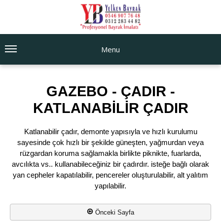
Menu
GAZEBO - ÇADIR -
KATLANABİLİR ÇADIR
Katlanabilir çadır, demonte yapısıyla ve hızlı kurulumu
sayesinde çok hızlı bir şekilde güneşten, yağmurdan veya
rüzgardan koruma sağlamakla birlikte piknikte, fuarlarda,
avcılıkta vs.. kullanabileceğiniz bir çadırdır. isteğe bağlı olarak
yan cepheler kapatılabilir, pencereler oluşturulabilir, alt yalıtım
yapılabilir.
Önceki Sayfa