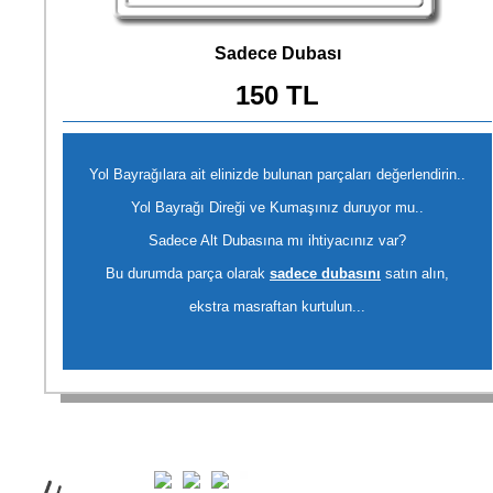
Sadece Dubası
150 TL
Yol Bayrağılara ait elinizde bulunan parçaları değerlendirin..
Yol Bayrağı Direği ve Kumaşınız duruyor mu..
Sadece Alt Dubasına mı ihtiyacınız var?
Bu durumda parça olarak
sadece dubasını
satın alın,
ekstra masraftan kurtulun...