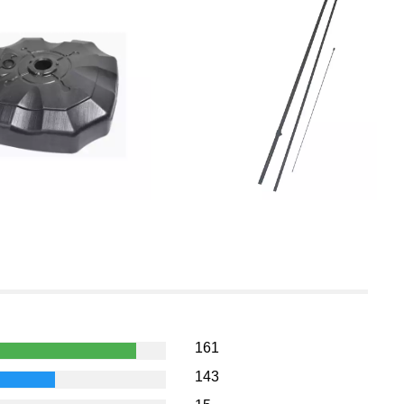
161
143