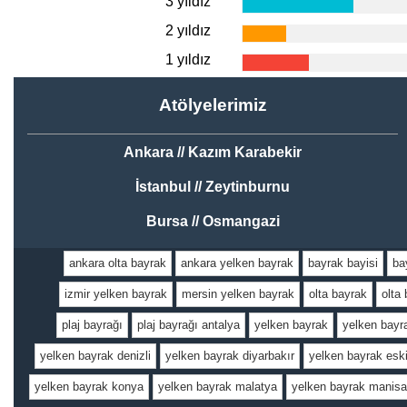
3 yıldız
2 yıldız
1 yıldız
Atölyelerimiz
Ankara // Kazım Karabekir
İstanbul // Zeytinburnu
Bursa // Osmangazi
ankara olta bayrak
ankara yelken bayrak
bayrak bayisi
ba
izmir yelken bayrak
mersin yelken bayrak
olta bayrak
olta
plaj bayrağı
plaj bayrağı antalya
yelken bayrak
yelken bayr
yelken bayrak denizli
yelken bayrak diyarbakır
yelken bayrak eski
yelken bayrak konya
yelken bayrak malatya
yelken bayrak manisa