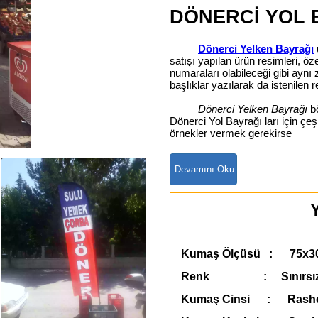
DÖNERCİ YOL 
Dönerci Yelken Bayrağı
satışı yapılan ürün resimleri, ö
numaraları olabileceği gibi ay
başlıklar yazılarak da istenilen r
Dönerci Yelken Bayrağı
bö
Dönerci Yol Bayrağı
ları için çeş
örnekler vermek gerekirse
Y
Kumaş Ölçüsü : 75x3
Renk : Sınırsı
Kumaş Cinsi : Rashe