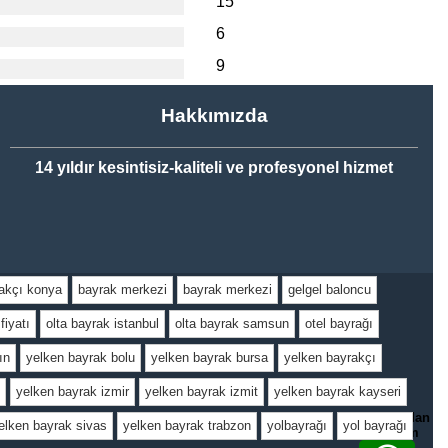
15
6
9
Hakkımızda
14 yıldır kesintisiz-kaliteli ve profesyonel hizmet
akçı konya
bayrak merkezi
bayrak merkezi
gelgel baloncu
fiyatı
olta bayrak istanbul
olta bayrak samsun
otel bayrağı
ın
yelken bayrak bolu
yelken bayrak bursa
yelken bayrakçı
yelken bayrak izmir
yelken bayrak izmit
yelken bayrak kayseri
whatsapp dan
elken bayrak sivas
yelken bayrak trabzon
yolbayrağı
yol bayrağı
görüşelim