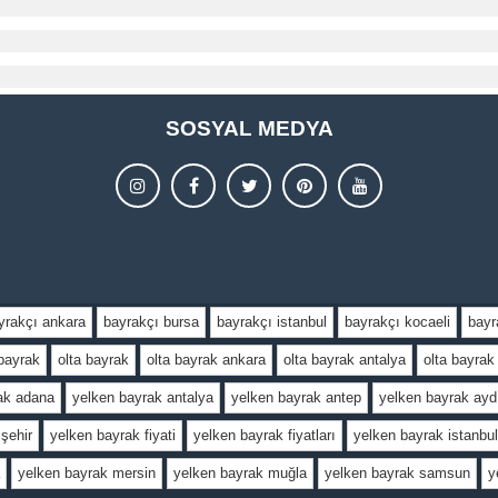
SOSYAL MEDYA
yrakçı ankara
bayrakçı bursa
bayrakçı istanbul
bayrakçı kocaeli
bayr
 bayrak
olta bayrak
olta bayrak ankara
olta bayrak antalya
olta bayrak 
ak adana
yelken bayrak antalya
yelken bayrak antep
yelken bayrak ayd
şehir
yelken bayrak fiyati
yelken bayrak fiyatları
yelken bayrak istanbul
yelken bayrak mersin
yelken bayrak muğla
yelken bayrak samsun
y