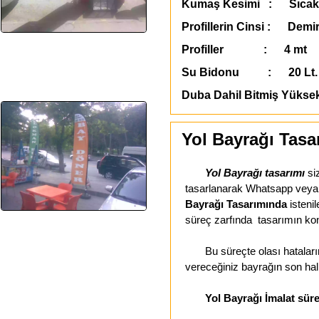
Kumaş Kesimi : Sıcak
Profillerin Cinsi : Demir
Profiller : 4 mt
Su Bidonu : 20 Lt. 
Duba Dahil Bitmiş Yükse
Yol Bayrağı Tasa
Yol Bayrağı tasarımı
si
tasarlanarak Whatsapp veya E
Bayrağı Tasarımında
isteni
süreç zarfında tasarımın kon
Bu süreçte olası hataların 
vereceğiniz bayrağın son hal
Yol Bayrağı İmalat sür