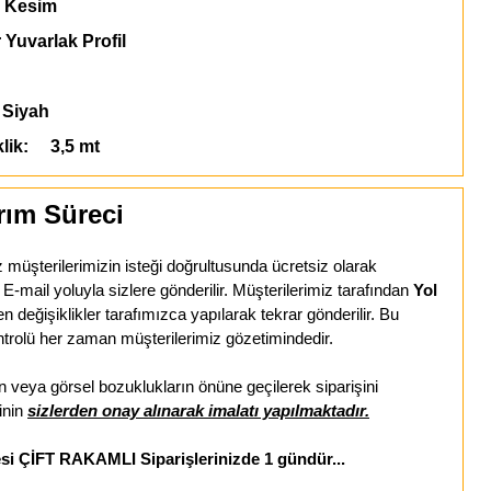
 Kesim
 Yuvarlak Profil
Siyah
klik: 3,5 mt
rım Süreci
z müşterilerimizin isteği doğrultusunda ücretsiz olarak
-mail yoluyla sizlere gönderilir. Müşterilerimiz tarafından
Yol
len değişiklikler tarafımızca yapılarak tekrar gönderilir. Bu
trolü her zaman müşterilerimiz gözetimindedir.
veya görsel bozuklukların önüne geçilerek siparişini
inin
sizlerden onay alınarak imalatı yapılmaktadır.
esi ÇİFT RAKAMLI Siparişlerinizde 1 gündür...