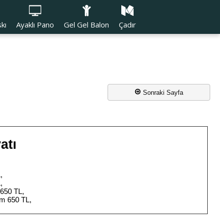
kı
Ayaklı Pano
Gel Gel Balon
Çadır
Sonraki Sayfa
atı
,
,
650 TL,
cm 650 TL,