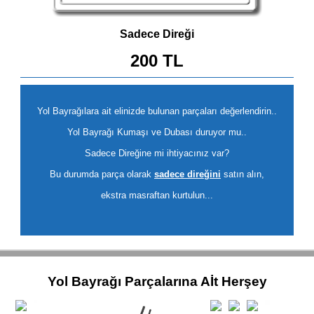
Sadece Direği
200 TL
Yol Bayrağılara ait elinizde bulunan parçaları değerlendirin..
Yol Bayrağı Kumaşı ve Dubası duruyor mu..
Sadece Direğine mi ihtiyacınız var?
Bu durumda parça olarak
sadece direğini
satın alın,
ekstra masraftan kurtulun...
Yol Bayrağı Parçalarına Aİt Herşey