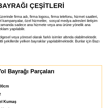
BAYRAĞI ÇEŞİTLERİ
üzerinde firma adı, firma logosu, firma telefonu, hizmet saatleri,
zel kampanyalar, özel hizmetler, sosyal medya adresleri iletişim
nı zamanda sadece ana hizmete veya ana ürüne yönelik ana
eklam yapılabilir.
lgesel veya yöresel olarak farklı isimler altında olabilmektedir.
itli şekillerde yelken bayraklar yapılabilmektedir. Bunlar için Bazı
ol Bayrağı Parçaları
00cm
z
l Kumaş