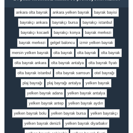
ankara olta bayrak
ankara yelken bayrak
bayrak bayisi
bayrakçı ankara
bayrakçı bursa
bayrakçı istanbul
bayrakçı kocaeli
bayrakçı konya
bayrak merkezi
bayrak merkezi
gelgel baloncu
izmir yelken bayrak
mersin yelken bayrak
olta bayrak
olta bayrak
olta bayrak
olta bayrak ankara
olta bayrak antalya
olta bayrak fiyatı
olta bayrak istanbul
olta bayrak samsun
otel bayrağı
plaj bayrağı
plaj bayrağı antalya
yelken bayrak
yelken bayrak adana
yelken bayrak antalya
yelken bayrak antep
yelken bayrak aydın
yelken bayrak bolu
yelken bayrak bursa
yelken bayrakçı
yelken bayrak denizli
yelken bayrak diyarbakır