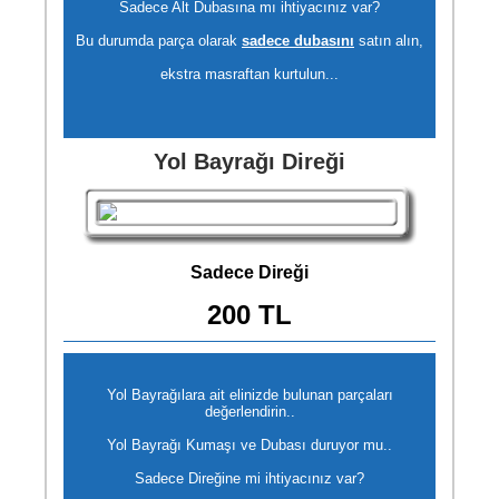
Sadece Alt Dubasına mı ihtiyacınız var?
Bu durumda parça olarak
sadece dubasını
satın alın,
ekstra masraftan kurtulun...
Yol Bayrağı Direği
Sadece Direği
200 TL
Yol Bayrağılara ait elinizde bulunan parçaları
değerlendirin..
Yol Bayrağı Kumaşı ve Dubası duruyor mu..
Sadece Direğine mi ihtiyacınız var?