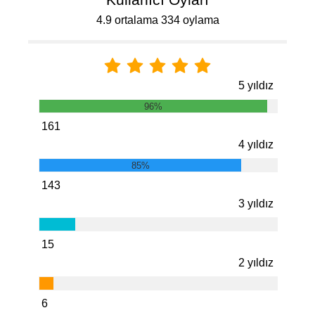
4.9 ortalama 334 oylama
5 yıldız
96%
161
4 yıldız
85%
143
3 yıldız
15
2 yıldız
6