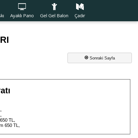
kı
Ayaklı Pano
Gel Gel Balon
Çadır
RI
Sonraki Sayfa
atı
,
,
650 TL,
cm 650 TL,