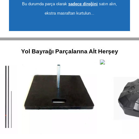
Bu durumda parça olarak
sadece direğini
satın alın,
ekstra masraftan kurtulun...
Yol Bayrağı Parçalarına Aİt Herşey