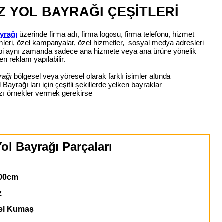
Z YOL BAYRAĞI ÇEŞİTLERİ
yrağı
üzerinde firma adı, firma logosu, firma telefonu, hizmet
simleri, özel kampanyalar, özel hizmetler, sosyal medya adresleri
 gibi aynı zamanda sadece ana hizmete veya ana ürüne yönelik
en reklam yapılabilir.
rağı
bölgesel veya yöresel olarak farklı isimler altında
l Bayrağı
ları için çeşitli şekillerde yelken bayraklar
azı örnekler vermek gerekirse
ol Bayrağı Parçaları
00cm
z
l Kumaş