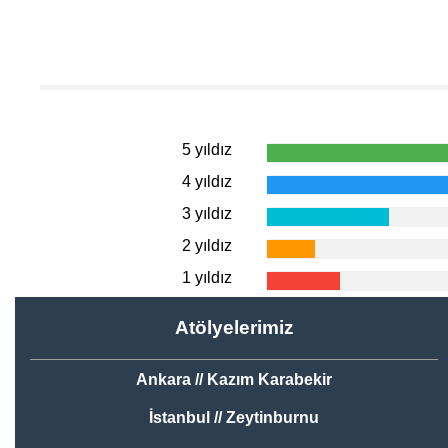
5 yıldız
4 yıldız
3 yıldız
2 yıldız
1 yıldız
Atölyelerimiz
Ankara // Kazım Karabekir
İstanbul // Zeytinburnu