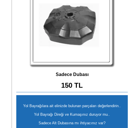
Sadece Dubası
150 TL
Yol Bayrağılara ait elinizde bulunan parçaları değerlendirin..
Yol Bayrağı Direği ve Kumaşınız duruyor mu..
Sadece Alt Dubasına mı ihtiyacınız var?