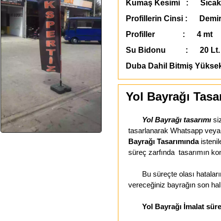
Kumaş Kesimi : Sıcak
Profillerin Cinsi : Demir
Profiller : 4 mt
Su Bidonu : 20 Lt. 
Duba Dahil Bitmiş Yükse
Yol Bayrağı Tasa
Yol Bayrağı tasarımı
si
tasarlanarak Whatsapp veya E
Bayrağı Tasarımında
isteni
süreç zarfında tasarımın kon
Bu süreçte olası hataların 
vereceğiniz bayrağın son hal
Yol Bayrağı İmalat sür