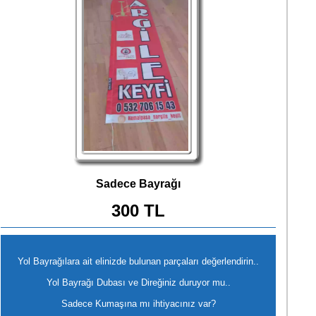
Sadece Bayrağı
300 TL
Yol Bayrağılara ait elinizde bulunan parçaları değerlendirin..
Yol Bayrağı Dubası ve Direğiniz duruyor mu..
Sadece Kumaşına mı ihtiyacınız var?