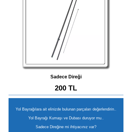
Sadece Direği
200 TL
Yol Bayrağılara ait elinizde bulunan parçaları değerlendirin..
Yol Bayrağı Kumaşı ve Dubası duruyor mu..
Sadece Direğine mi ihtiyacınız var?