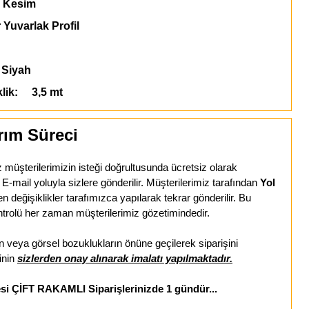
 Kesim
 Yuvarlak Profil
Siyah
klik: 3,5 mt
rım Süreci
z müşterilerimizin isteği doğrultusunda ücretsiz olarak
-mail yoluyla sizlere gönderilir. Müşterilerimiz tarafından
Yol
len değişiklikler tarafımızca yapılarak tekrar gönderilir. Bu
trolü her zaman müşterilerimiz gözetimindedir.
veya görsel bozuklukların önüne geçilerek siparişini
inin
sizlerden onay alınarak imalatı yapılmaktadır.
esi ÇİFT RAKAMLI Siparişlerinizde 1 gündür...