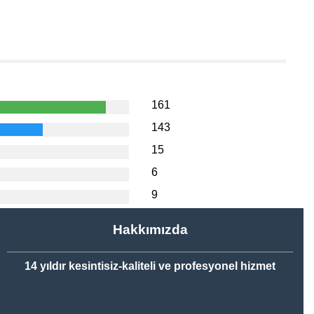
161
143
15
6
9
Hakkımızda
14 yıldır kesintisiz-kaliteli ve profesyonel hizmet