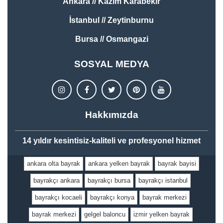
Ankara // Kazım Karabekir
İstanbul // Zeytinburnu
Bursa // Osmangazi
SOSYAL MEDYA
Hakkımızda
14 yıldır kesintisiz-kaliteli ve profesyonel hizmet
ankara olta bayrak
ankara yelken bayrak
bayrak bayisi
bayrakçı ankara
bayrakçı bursa
bayrakçı istanbul
bayrakçı kocaeli
bayrakçı konya
bayrak merkezi
bayrak merkezi
gelgel baloncu
izmir yelken bayrak