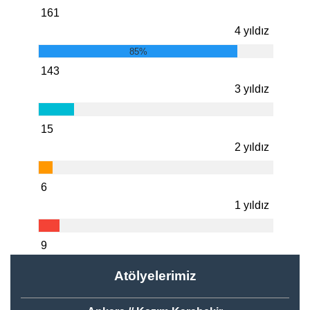
161
4 yıldız
85%
143
3 yıldız
15
2 yıldız
6
1 yıldız
9
Atölyelerimiz