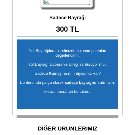
Sadece Bayrağı
300 TL
Yol Bayrağılara ait elinizde bulunan parçaları
değerlendirin..
Yol Bayrağı Dubası ve Direğiniz duruyor mu..
Sadece Kumaşına mı ihtiyacınız var?
Bu durumda parça olarak
sadece bayrağını
satın alın,
ekstra masraftan kurtulun...
DİĞER ÜRÜNLERİMİZ