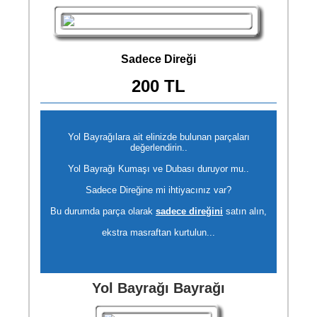
Sadece Direği
200 TL
Yol Bayrağılara ait elinizde bulunan parçaları
değerlendirin..
Yol Bayrağı Kumaşı ve Dubası duruyor mu..
Sadece Direğine mi ihtiyacınız var?
Bu durumda parça olarak
sadece direğini
satın alın,
ekstra masraftan kurtulun...
Yol Bayrağı Bayrağı